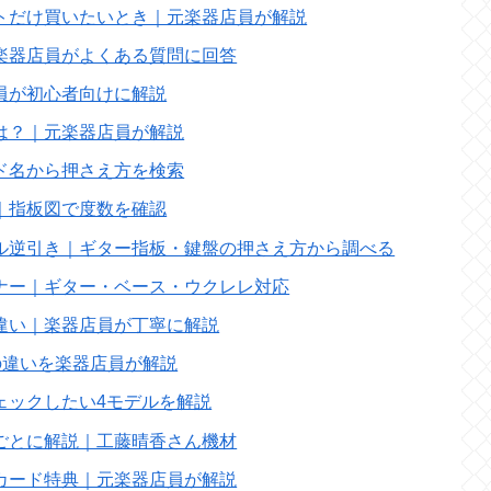
トだけ買いたいとき｜元楽器店員が解説
楽器店員がよくある質問に回答
員が初心者向けに解説
は？｜元楽器店員が解説
ド名から押さえ方を検索
｜指板図で度数を確認
ル逆引き｜ギター指板・鍵盤の押さえ方から調べる
ナー｜ギター・ベース・ウクレレ対応
違い｜楽器店員が丁寧に解説
台の違いを楽器店員が解説
ェックしたい4モデルを解説
ごとに解説｜工藤晴香さん機材
カード特典｜元楽器店員が解説